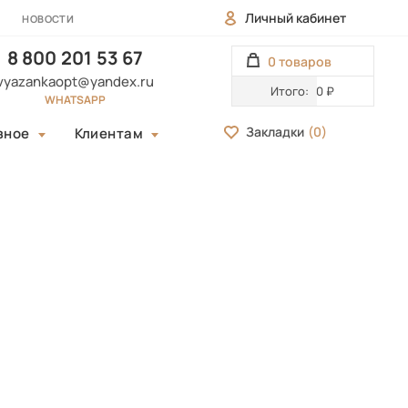
Личный кабинет
НОВОСТИ
8 800 201 53 67
0 товаров
vyazankaopt@yandex.ru
Итого:
0 ₽
WHATSAPP
Закладки
(
0
)
зное
Клиентам