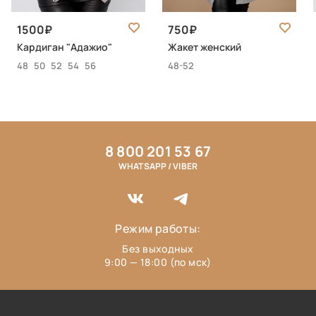
1500
750
Кардиган "Адажио"
Жакет женский
48
50
52
54
56
48-52
8 800 201 53 67
WHATSAPP / VIBER
Режим работы:
Без выходных
9:00 — 18:00 (по мск)