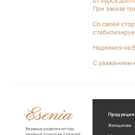
от курса дол
При заказе то
Со своей стор
стабилизирует
Надеемся на 
С уважением к
Продукция
Женщинам
Вязаные изделия оптом,
вязаный трикотаж для всей