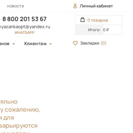
Личный кабинет
НОВОСТИ
8 800 201 53 67
0 товаров
vyazankaopt@yandex.ru
Итого:
0 ₽
WHATSAPP
Закладки
(
0
)
зное
Клиентам
ояльно
му сожалению,
я для
е варьируются