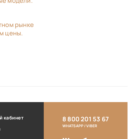
ые модели.
.
ютном рынке
м цены.
й кабинет
8 800 201 53 67
WHATSAPP / VIBER
ы