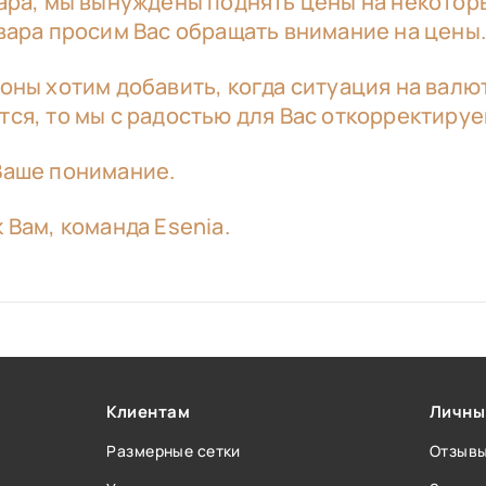
лара, мы вынуждены поднять цены на некотор
вара просим Вас обращать внимание на цены
оны хотим добавить, когда ситуация на вал
ся, то мы с радостью для Вас откорректируе
Ваше понимание.
 Вам, команда Esenia.
Клиентам
Личны
Размерные сетки
Отзыв